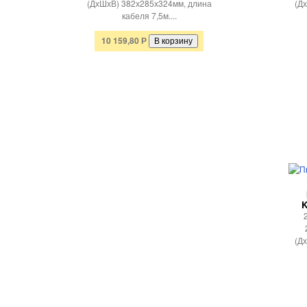
(ДхШхВ) 382х285х324мм, длина
(Д
кабеля 7,5м....
10 159,80
Р
K
(Д