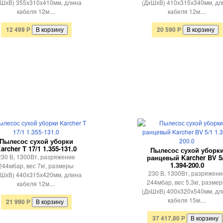
хШхВ) 355х310х410мм, длина
(ДхШхВ) 410х315х340мм, дл
кабеля 12м....
кабеля 12м....
12 499
20 590
Р
Р
Пылесос сухой уборки
archer T 17/1 1.355-131.0
Пылесос сухой уборк
230 В, 1300Вт, разряжение
ранцевый Karcher BV 5
1.394-200.0
244мбар, вес 7кг, размеры
230 В, 1300Вт, разряжени
хШхВ) 440х315х420мм, длина
244мбар, вес 5,3кг, разме
кабеля 12м....
(ДхШхВ) 400х320х540мм, дл
кабеля 15м....
21 990
Р
37 417,80
Р