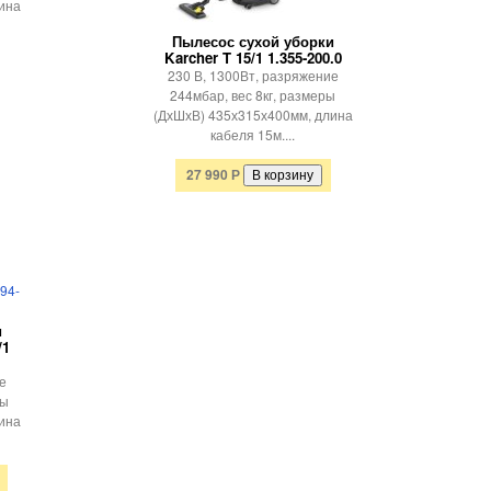
ина
Пылесос сухой уборки
Karcher T 15/1 1.355-200.0
230 В, 1300Вт, разряжение
244мбар, вес 8кг, размеры
(ДхШхВ) 435х315х400мм, длина
кабеля 15м....
27 990
Р
и
/1
е
ры
ина