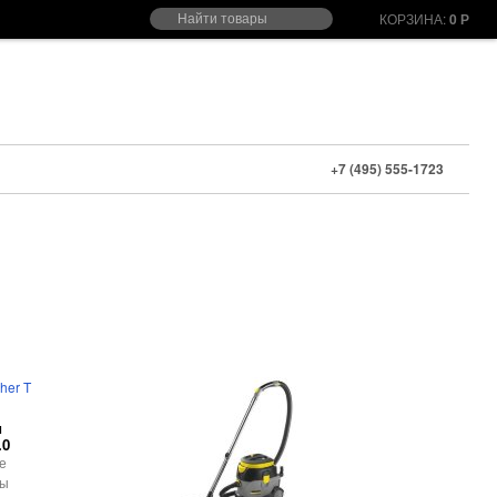
КОРЗИНА:
0
Р
+7 (495) 555-1723
и
.0
е
ры